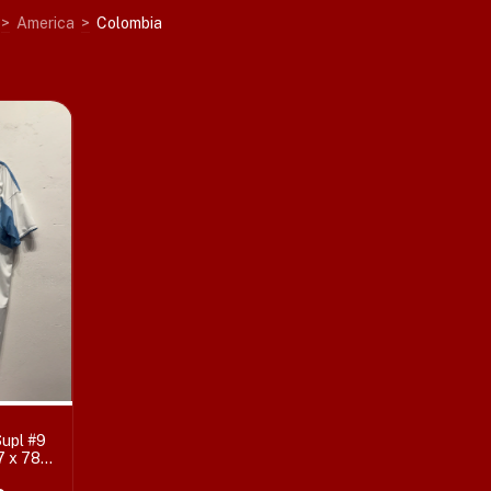
>
America
>
Colombia
Supl #9
7 x 78