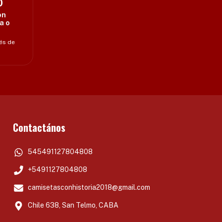
0
on
a o
rés de
Contactános
545491127804808
+5491127804808
camisetasconhistoria2018@gmail.com
Chile 638, San Telmo, CABA